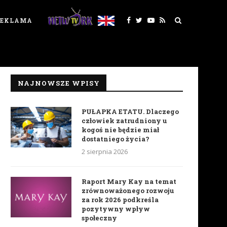
REKLAMA
NAJNOWSZE WPISY
PUŁAPKA ETATU. Dlaczego
człowiek zatrudniony u
kogoś nie będzie miał
dostatniego życia?
2 sierpnia 2026
Raport Mary Kay na temat
zrównoważonego rozwoju
za rok 2026 podkreśla
pozytywny wpływ
społeczny