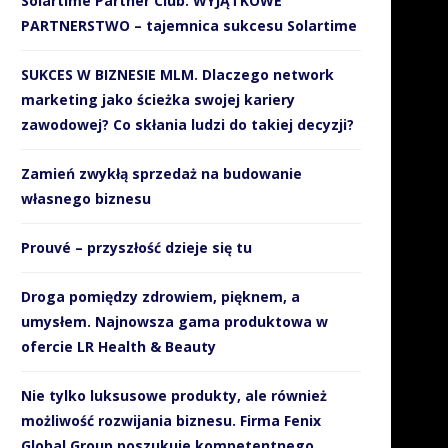
Solartime Partner Club. WYJĄTKOWE
PARTNERSTWO – tajemnica sukcesu Solartime
SUKCES W BIZNESIE MLM. Dlaczego network
marketing jako ścieżka swojej kariery
zawodowej? Co skłania ludzi do takiej decyzji?
Zamień zwykłą sprzedaż na budowanie
własnego biznesu
Prouvé – przyszłość dzieje się tu
Droga pomiędzy zdrowiem, pięknem, a
umysłem. Najnowsza gama produktowa w
ofercie LR Health & Beauty
zkoły zawodowe i techniczne
Klienci chcą być wyjątk
Nie tylko luksusowe produkty, ale również
za pan brat z...
traktowani, ale…
możliwość rozwijania biznesu. Firma Fenix
3 grudnia 2018
26 października 2018
Global Group poszukuje kompetentnego