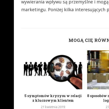
wywierania wpływu są przemyślne i mogą 
marketingu. Poniżej kilka interesujących 
MOGĄ CIĘ RÓW
 trend w
5 symptomów kryzysu w relacji
8 sposobów 
nta
z kluczowym klientem
lo
18
21 kwietnia 2019
2