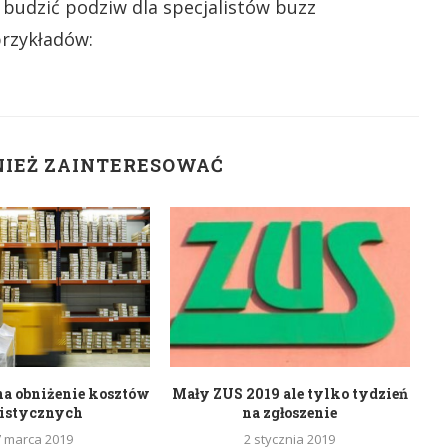
budzić podziw dla specjalistów buzz
przykładów:
NIEŻ ZAINTERESOWAĆ
na obniżenie kosztów
Mały ZUS 2019 ale tylko tydzień
S
gistycznych
na zgłoszenie
7 marca 2019
2 stycznia 2019