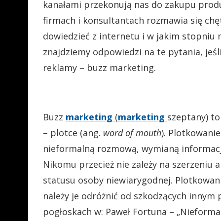
kanałami przekonują nas do zakupu produk
firmach i konsultantach rozmawia się chę
dowiedzieć z internetu i w jakim stopni
znajdziemy odpowiedzi na te pytania, jeśl
reklamy – buzz marketing.
Buzz
marketing
(
marketing
szeptany) t
– plotce (ang.
word of mouth
). Plotkowani
nieformalną rozmową, wymianą informacji
Nikomu przecież nie zależy na szerzeniu 
statusu osoby niewiarygodnej. Plotkowanie
należy je odróżnić od szkodzących innym 
pogłoskach w: Paweł Fortuna – „Nieformal