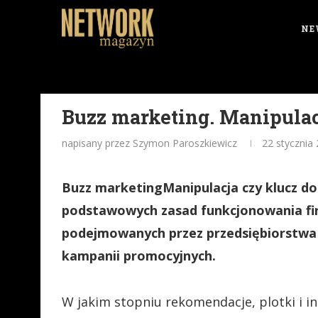
NE
Buzz marketing. Manipulac
napisany przez Szymon Paroszkiewicz
22 stycznia
Buzz marketingManipulacja czy klucz d
podstawowych zasad funkcjonowania fi
podejmowanych przez przedsiębiorstwa t
kampanii promocyjnych.
W jakim stopniu rekomendacje, plotki i 