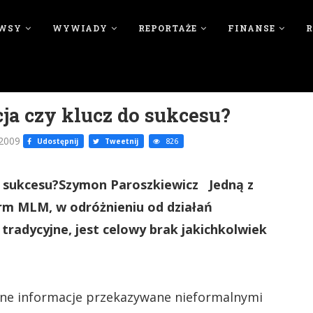
WSY
WYWIADY
REPORTAŻE
FINANSE
ja czy klucz do sukcesu?
 2009
Udostępnij
Tweetnij
826
o sukcesu?Szymon Paroszkiewicz Jedną z
rm MLM, w odróżnieniu od działań
radycyjne, jest celowy brak jakichkolwiek
inne informacje przekazywane nieformalnymi