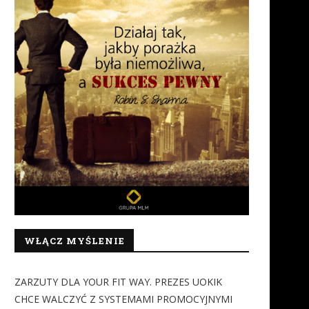
WŁĄCZ MYŚLENIE
ZARZUTY DLA YOUR FIT WAY. PREZES UOKIK
CHCE WALCZYĆ Z SYSTEMAMI PROMOCYJNYMI