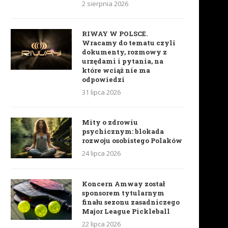
2 sierpnia 2026
RIWAY W POLSCE.
Wracamy do tematu czyli
dokumenty, rozmowy z
urzędami i pytania, na
które wciąż nie ma
odpowiedzi
31 lipca 2026
Mity o zdrowiu
psychicznym: blokada
rozwoju osobistego Polaków
24 lipca 2026
Koncern Amway został
sponsorem tytularnym
finału sezonu zasadniczego
Major League Pickleball
22 lipca 2026