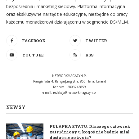
bezpośrednia i marketing sieciowy. Platforma informacyjna
oraz ekskluzywne narzędzie edukacyjne, niezbędne do pracy
każdemu menadżerowi działającemu w segmencie DS/MLM.
FACEBOOK
TWITTER
YOUTUBE
RSS
NETWORKMAGAZYN.PL
Rangárflatir 4, Rangárþing ytra, 850 Hella, Iceland
Kennital: 2803743859
e-mail:
redakcja@networkmagazyn.pl
NEWSY
PUŁAPKA ETATU. Dlaczego człowiek
zatrudniony u kogoś nie będzie miał
dostatniego życia?