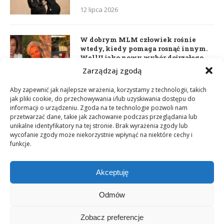
12 lipca 2026
W dobrym MLM człowiek rośnie
wtedy, kiedy pomaga rosnąć innym.
WellU jako nowy wybór dojrzałego
lidera
Zarządzaj zgodą
2 czerwca 2026
Aby zapewnić jak najlepsze wrażenia, korzystamy z technologii, takich
jak pliki cookie, do przechowywania i/lub uzyskiwania dostępu do
informacji o urządzeniu. Zgoda na te technologie pozwoli nam
Daria Dudzik. Kocham Cię
przetwarzać dane, takie jak zachowanie podczas przeglądania lub
17 kwietnia 2026
unikalne identyfikatory na tej stronie. Brak wyrażenia zgody lub
wycofanie zgody może niekorzystnie wpłynąć na niektóre cechy i
funkcje.
Akceptuję
Odmów
Zobacz preferencje