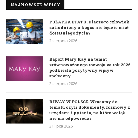
NAJNOWSZE WPISY
PUŁAPKA ETATU. Dlaczego człowiek
zatrudniony u kogoś nie będzie miał
dostatniego życia?
2 sierpnia 2026
Raport Mary Kay na temat
zrównoważonego rozwoju za rok 2026
podkreśla pozytywny wpływ
społeczny
2 sierpnia 2026
RIWAY W POLSCE. Wracamy do
tematu czyli dokumenty, rozmowy z
urzędami i pytania, na które wciąż
nie ma odpowiedzi
31 lipca 2026