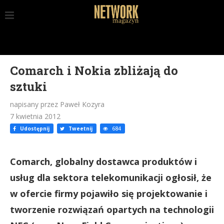
Comarch i Nokia zbliżają do
sztuki
napisany przez Paweł Kozyra
7 kwietnia 2012
Udostępnij
Tweetnij
684
Comarch, globalny dostawca produktów i
usług dla sektora telekomunikacji ogłosił, że
w ofercie firmy pojawiło się projektowanie i
tworzenie rozwiązań opartych na technologii