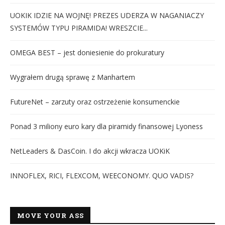
UOKIK IDZIE NA WOJNĘ! PREZES UDERZA W NAGANIACZY
SYSTEMÓW TYPU PIRAMIDA! WRESZCIE...
OMEGA BEST – jest doniesienie do prokuratury
Wygrałem drugą sprawę z Manhartem
FutureNet – zarzuty oraz ostrzeżenie konsumenckie
Ponad 3 miliony euro kary dla piramidy finansowej Lyoness
NetLeaders & DasCoin. I do akcji wkracza UOKiK
INNOFLEX, RICI, FLEXCOM, WEECONOMY. QUO VADIS?
MOVE YOUR ASS