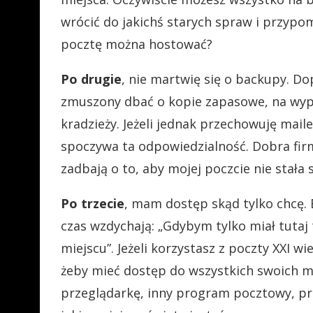
wrócić do jakichś starych spraw i przypo
pocztę można hostować?
Po drugie
, nie martwię się o backupy. D
zmuszony dbać o kopie zapasowe, na wypa
kradzieży. Jeżeli jednak przechowuję mai
spoczywa ta odpowiedzialność. Dobra fir
zadbają o to, aby mojej poczcie nie stała 
Po trzecie
, mam dostęp skąd tylko chcę. B
czas wzdychają: „Gdybym tylko miał tuta
miejscu”. Jeżeli korzystasz z poczty XXI w
żeby mieć dostęp do wszystkich swoich ma
przeglądarkę, inny program pocztowy, pr