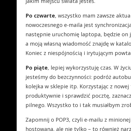
jakim miejscu świata jesteś.
Po czwarte
, wszystko mam zawsze aktualn
nowoczesnego e-maila jest synchronizacja
następnie uruchomię laptopa, będzie on j
a moją własną wiadomość znajdę w katalog
Koniec z niespójnością i irytującym powt
Po piąte
, lepiej wykorzystuję czas. W życ
jesteśmy do bezczynności: podróż autobus
kolejka w sklepie itp. Korzystając z nowe
produktywnie i sprawdzić pocztę, zaznacz
pilnego. Wszystko to i tak musiałbym zrobi
Zapomnij o POP3, czyli e-mailu z minione
hostowana, ale nie tylko – to również na