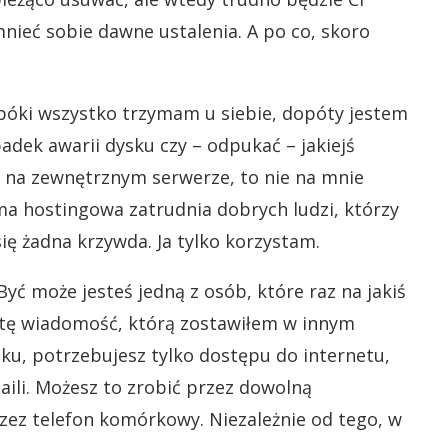
mnieć sobie dawne ustalenia. A po co, skoro
opóki wszystko trzymam u siebie, dopóty jestem
dek awarii dysku czy – odpukać – jakiejś
le na zewnętrznym serwerze, to nie na mnie
ma hostingowa zatrudnia dobrych ludzi, którzy
się żadna krzywda. Ja tylko korzystam.
yć może jesteś jedną z osób, które raz na jakiś
j tę wiadomość, którą zostawiłem w innym
ieku, potrzebujesz tylko dostępu do internetu,
ili. Możesz to zrobić przez dowolną
zez telefon komórkowy. Niezależnie od tego, w