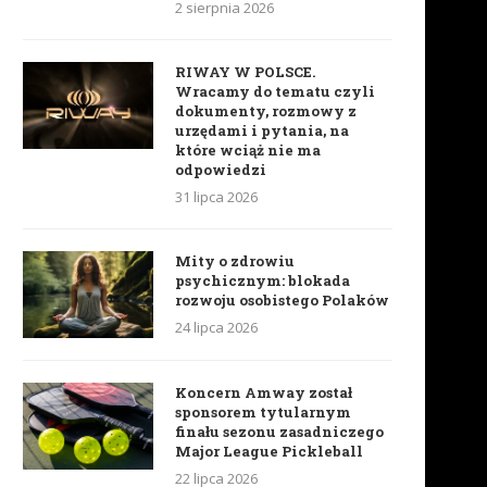
2 sierpnia 2026
RIWAY W POLSCE.
Wracamy do tematu czyli
dokumenty, rozmowy z
urzędami i pytania, na
które wciąż nie ma
odpowiedzi
31 lipca 2026
Mity o zdrowiu
psychicznym: blokada
rozwoju osobistego Polaków
24 lipca 2026
Koncern Amway został
sponsorem tytularnym
finału sezonu zasadniczego
Major League Pickleball
22 lipca 2026