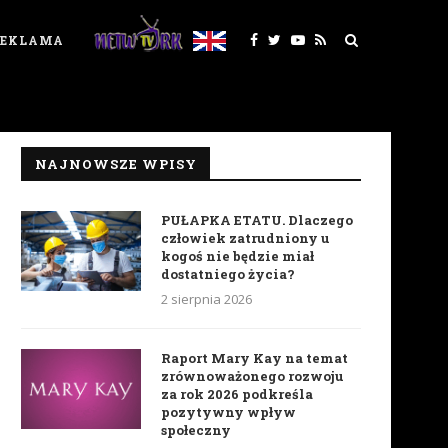
REKLAMA
NAJNOWSZE WPISY
PUŁAPKA ETATU. Dlaczego
człowiek zatrudniony u
kogoś nie będzie miał
dostatniego życia?
2 sierpnia 2026
Raport Mary Kay na temat
zrównoważonego rozwoju
za rok 2026 podkreśla
pozytywny wpływ
społeczny