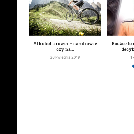
portali
Alkohol a rower – na zdrowie
Bodźce to 
wych
czy na...
decy
20 kwietnia 2019
1