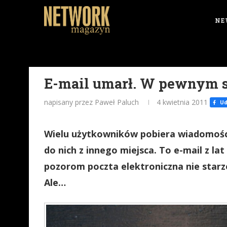
NE
E-mail umarł. W pewnym 
napisany przez Paweł Paluch
4 kwietnia 2011
Ud
Wielu użytkowników pobiera wiadomośc
do nich z innego miejsca. To e-mail z lat
pozorom poczta elektroniczna nie starzej
Ale…