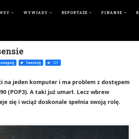
WSY
WYWIADY
REPORTAŻE
FINANSE
sensie
ostępnij
Tweetnij
727
i na jeden komputer i ma problem z dostępem
 90 (POP3). A taki już umarł. Lecz wbrew
e się i wciąż doskonale spełnia swoją rolę.