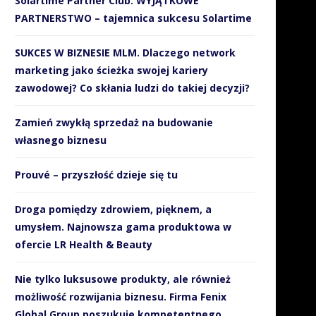
Solartime Partner Club. WYJĄTKOWE
PARTNERSTWO – tajemnica sukcesu Solartime
SUKCES W BIZNESIE MLM. Dlaczego network
marketing jako ścieżka swojej kariery
zawodowej? Co skłania ludzi do takiej decyzji?
Zamień zwykłą sprzedaż na budowanie
własnego biznesu
Prouvé – przyszłość dzieje się tu
Droga pomiędzy zdrowiem, pięknem, a
umysłem. Najnowsza gama produktowa w
ofercie LR Health & Beauty
Nie tylko luksusowe produkty, ale również
możliwość rozwijania biznesu. Firma Fenix
Global Group poszukuje kompetentnego