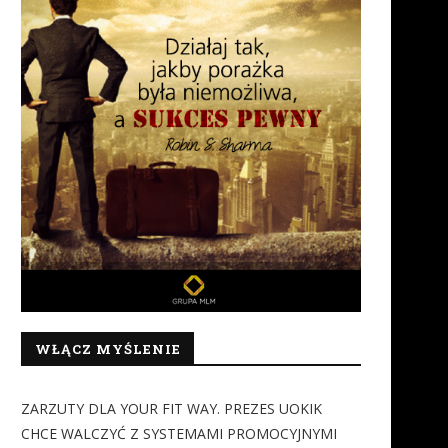
Jak SMS-y wspierają
Sportowcy obalają mit, że t
organizacyjnie i finansowo
jeść mięso, aby...
WOŚP?
21 listopada 2018
10 stycznia 2019
WŁĄCZ MYŚLENIE
ZARZUTY DLA YOUR FIT WAY. PREZES UOKIK
CHCE WALCZYĆ Z SYSTEMAMI PROMOCYJNYMI