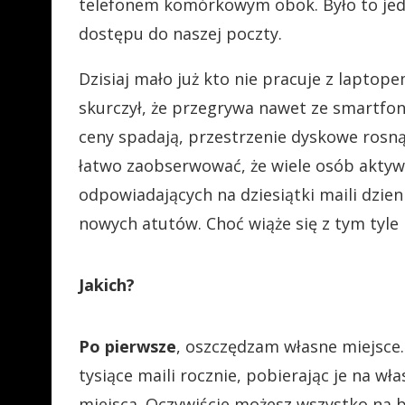
telefonem komórkowym obok. Było to jed
dostępu do naszej poczty.
Dzisiaj mało już kto nie pracuje z lapto
skurczył, że przegrywa nawet ze smartfon
ceny spadają, przestrzenie dyskowe rosn
łatwo zaobserwować, że wiele osób aktywn
odpowiadających na dziesiątki maili dzienn
nowych atutów. Choć wiąże się z tym tyle 
Jakich?
Po pierwsze
, oszczędzam własne miejsce. 
tysiące maili rocznie, pobierając je na 
miejsca. Oczywiście możesz wszystko na b