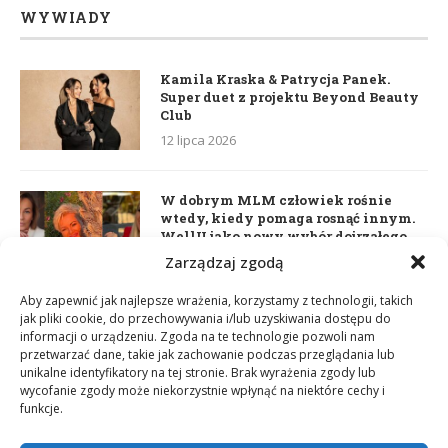
WYWIADY
Kamila Kraska & Patrycja Panek.
Super duet z projektu Beyond Beauty
Club
12 lipca 2026
W dobrym MLM człowiek rośnie
wtedy, kiedy pomaga rosnąć innym.
WellU jako nowy wybór dojrzałego
lidera
Zarządzaj zgodą
2 czerwca 2026
Aby zapewnić jak najlepsze wrażenia, korzystamy z technologii, takich
jak pliki cookie, do przechowywania i/lub uzyskiwania dostępu do
informacji o urządzeniu. Zgoda na te technologie pozwoli nam
Daria Dudzik. Kocham Cię
przetwarzać dane, takie jak zachowanie podczas przeglądania lub
17 kwietnia 2026
unikalne identyfikatory na tej stronie. Brak wyrażenia zgody lub
wycofanie zgody może niekorzystnie wpłynąć na niektóre cechy i
funkcje.