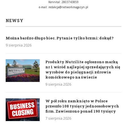
Kennital: 2803743859
e-mail:
redakcja@networkmagazyn.pl
NEWSY
Można bardzo długo biec. Pytanie tylko brzmi: dokąd?
9 sierpnia 2026
Produkty Nutrilite ogłoszono marką
nr 1 wśród najlepiej sprzedających się
wyrobów do pielęgnacji zdrowia
komórkowego na świecie
9 sierpnia 2026
W pół roku zamknięto w Polsce
przeszło 108 tysięcy jednoosobowych
firm. Zawieszono ponad 190 tysięcy
7 sierpnia 2026