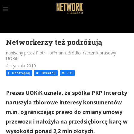
Networkerzy też podróżują
napisany przez Piotr Hoffmann, źródło: rzecznik prasowy
UOKiK
4 stycznia 2010
Udostępnij
Tweetnij
798
Prezes UOKiK uznała, że spółka PKP Intercity
naruszyła zbiorowe interesy konsumentów
m.in. ograniczając prawo do zmiany umowy
przewozu i nałożyła na przedsiębiorcę karę w
wysokości ponad 2,2 mln złotych.