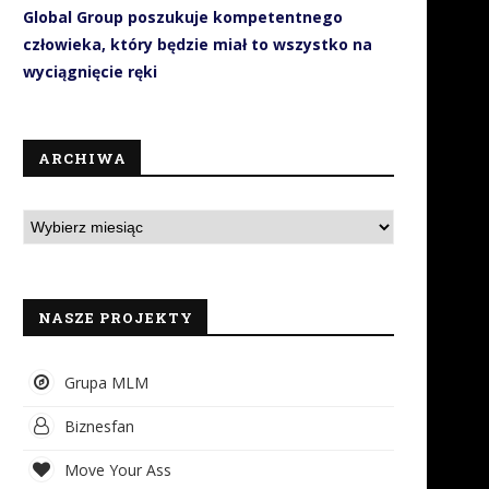
Global Group poszukuje kompetentnego
człowieka, który będzie miał to wszystko na
wyciągnięcie ręki
ARCHIWA
Jak SMS-y wspierają
Sportowcy obalają mit, że t
organizacyjnie i finansowo
jeść mięso, aby...
WOŚP?
21 listopada 2018
10 stycznia 2019
NASZE PROJEKTY
Grupa MLM
Biznesfan
Move Your Ass