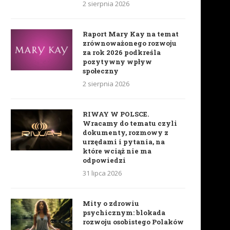
2 sierpnia 2026
Raport Mary Kay na temat
zrównoważonego rozwoju
za rok 2026 podkreśla
pozytywny wpływ
społeczny
2 sierpnia 2026
RIWAY W POLSCE.
Wracamy do tematu czyli
dokumenty, rozmowy z
urzędami i pytania, na
które wciąż nie ma
odpowiedzi
31 lipca 2026
Mity o zdrowiu
psychicznym: blokada
rozwoju osobistego Polaków