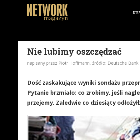
NE
Nie lubimy oszczędzać
napisany przez Piotr Hoffmann, źródło: Deutsche Bank
Dość zaskakujące wyniki sondażu przep
Pytanie brzmiało: co zrobimy, jeśli nagl
przejemy. Zaledwie co dziesiąty odłożył