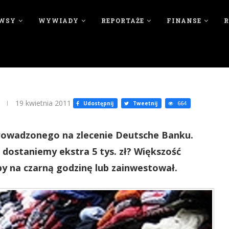
WSY
WYWIADY
REPORTAŻE
FINANSE
19 kwietnia 2011
Udostępnij
Tweetnij
664
rowadzonego na zlecenie Deutsche Banku.
e dostaniemy ekstra 5 tys. zł? Większość
by na czarną godzinę lub zainwestował.