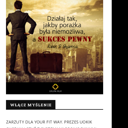
WŁĄCZ MYŚLENIE
ZARZUTY DLA YOUR FIT WAY. PREZES UOKIK