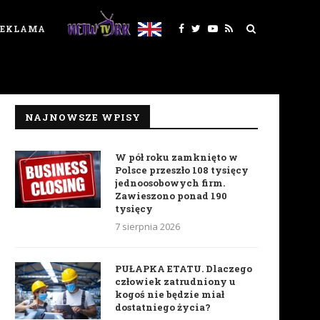
REKLAMA
NAJNOWSZE WPISY
W pół roku zamknięto w
Polsce przeszło 108 tysięcy
jednoosobowych firm.
Zawieszono ponad 190
tysięcy
7 sierpnia 2026
PUŁAPKA ETATU. Dlaczego
człowiek zatrudniony u
kogoś nie będzie miał
dostatniego życia?