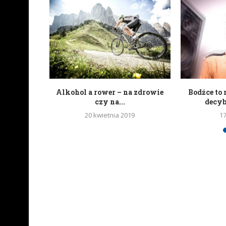
portali
Alkohol a rower – na zdrowie
Bodźce to 
wych
czy na...
decy
20 kwietnia 2019
1