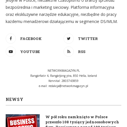
Jedyne w Polsce, niezależne czasopismo o branży sprzedaż
bezpośrednia i marketing sieciowy. Platforma informacyjna
oraz ekskluzywne narzędzie edukacyjne, niezbędne do pracy
każdemu menadżerowi działającemu w segmencie DS/MLM.
FACEBOOK
TWITTER
YOUTUBE
RSS
NETWORKMAGAZYN.PL
Rangárflatir 4, Rangárþing ytra, 850 Hella, Iceland
Kennital: 2803743859
e-mail:
redakcja@networkmagazyn.pl
NEWSY
W pół roku zamknięto w Polsce
przeszło 108 tysięcy jednoosobowych
firm. Zawieszono ponad 190 tysięcy