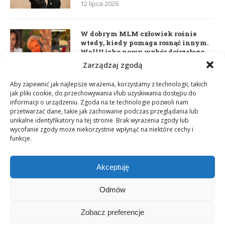
12 lipca 2026
W dobrym MLM człowiek rośnie
wtedy, kiedy pomaga rosnąć innym.
WellU jako nowy wybór dojrzałego
lidera
Zarządzaj zgodą
2 czerwca 2026
Aby zapewnić jak najlepsze wrażenia, korzystamy z technologii, takich
jak pliki cookie, do przechowywania i/lub uzyskiwania dostępu do
informacji o urządzeniu. Zgoda na te technologie pozwoli nam
Daria Dudzik. Kocham Cię
przetwarzać dane, takie jak zachowanie podczas przeglądania lub
17 kwietnia 2026
unikalne identyfikatory na tej stronie. Brak wyrażenia zgody lub
wycofanie zgody może niekorzystnie wpłynąć na niektóre cechy i
funkcje.
Akceptuję
Odmów
Zobacz preferencje
Copyright © 2003-2025 Network Magazyn | Powered by
GT Media