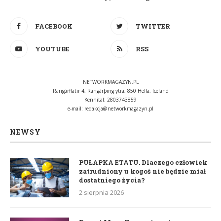
FACEBOOK
TWITTER
YOUTUBE
RSS
NETWORKMAGAZYN.PL
Rangárflatir 4, Rangárþing ytra, 850 Hella, Iceland
Kennital: 2803743859
e-mail:
redakcja@networkmagazyn.pl
NEWSY
PUŁAPKA ETATU. Dlaczego człowiek
zatrudniony u kogoś nie będzie miał
dostatniego życia?
2 sierpnia 2026