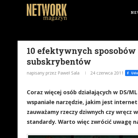
NE
10 efektywnych sposobów 
subskrybentów
napisany przez Paweł Sala
24 czerwca 2011
Udos
Coraz więcej osób działających w DS/M
wspaniałe narzędzie, jakim jest interne
zauważamy rzeczy dziwnych czy wręcz w
standardy. Warto więc zwrócić uwagę na 