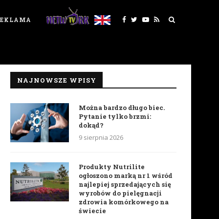
REKLAMA
NAJNOWSZE WPISY
Można bardzo długo biec.
Pytanie tylko brzmi:
dokąd?
9 sierpnia 2026
Produkty Nutrilite
ogłoszono marką nr 1 wśród
najlepiej sprzedających się
wyrobów do pielęgnacji
zdrowia komórkowego na
świecie