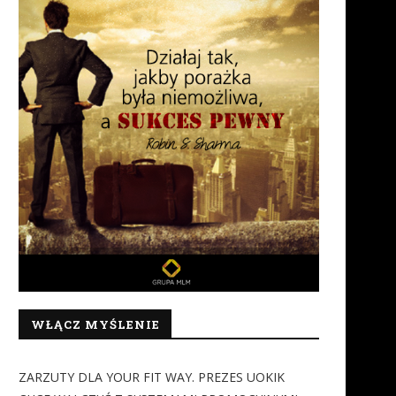
WŁĄCZ MYŚLENIE
ZARZUTY DLA YOUR FIT WAY. PREZES UOKIK