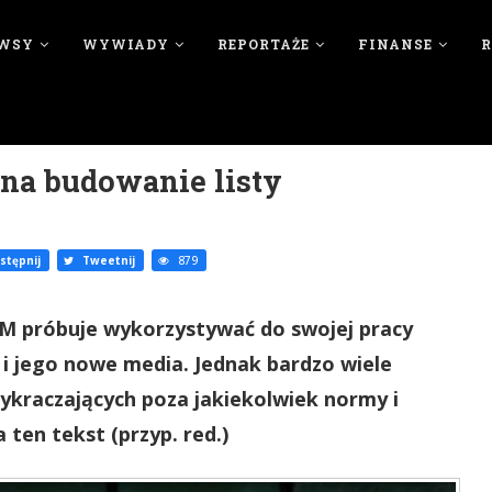
WSY
WYWIADY
REPORTAŻE
FINANSE
na budowanie listy
tępnij
Tweetnij
879
LM próbuje wykorzystywać do swojej pracy
t i jego nowe media. Jednak bardzo wiele
ykraczających poza jakiekolwiek normy i
ten tekst (przyp. red.)