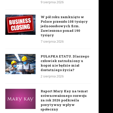
9 sierpnia 2026
W pół roku zamknięto w
Polsce przeszło 108 tysięcy
jednoosobowych firm.
Zawieszono ponad 190
tysięcy
7 sierpnia 2026
PUŁAPKA ETATU. Dlaczego
człowiek zatrudniony u
kogoś nie będzie miał
dostatniego życia?
2 sierpnia 2026
Raport Mary Kay na temat
zrównoważonego rozwoju
za rok 2026 podkreśla
pozytywny wpływ
społeczny