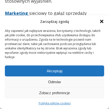
stosownych wyjaśnień.
Marketing
sieciowy to gałąź sprzedaży
bezpośredniej. System ten stwarza
Zarządzaj zgodą
menedżerom możliwość budowania osobistych
Aby zapewnić jak najlepsze wrażenia, korzystamy z technologii, takich
jak pliki cookie, do przechowywania i/lub uzyskiwania dostępu do
struktur współpracowników, od których
informacji o urządzeniu. Zgoda na te technologie pozwoli nam
obrotu otrzymuje się dodatkowe prowizje. To
przetwarzać dane, takie jak zachowanie podczas przeglądania lub
unikalne identyfikatory na tej stronie. Brak wyrażenia zgody lub
młoda, ale mocno ugruntowana, dobrze
wycofanie zgody może niekorzystnie wpłynąć na niektóre cechy i
funkcje.
zorganizowana i prawnie unormowana branża,
dostarczająca towary wysokiej jakości. Od
Akceptuję
producenta do klienta – oto droga, która
Odmów
dzięki oszczędnościom wynikającym z
wydatków na reklamę, pośredników hurtowych
Zobacz preferencje
oraz detalicznych, stanowi bardzo atrakcyjną
Polityka plików cookies
alternatywę dla wszystkich zainteresowanych.