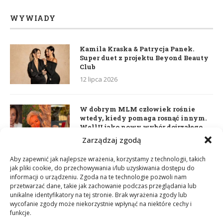
WYWIADY
Kamila Kraska & Patrycja Panek.
Super duet z projektu Beyond Beauty
Club
12 lipca 2026
W dobrym MLM człowiek rośnie
wtedy, kiedy pomaga rosnąć innym.
WellU jako nowy wybór dojrzałego
lidera
Zarządzaj zgodą
2 czerwca 2026
Aby zapewnić jak najlepsze wrażenia, korzystamy z technologii, takich
jak pliki cookie, do przechowywania i/lub uzyskiwania dostępu do
informacji o urządzeniu. Zgoda na te technologie pozwoli nam
Daria Dudzik. Kocham Cię
przetwarzać dane, takie jak zachowanie podczas przeglądania lub
17 kwietnia 2026
unikalne identyfikatory na tej stronie. Brak wyrażenia zgody lub
wycofanie zgody może niekorzystnie wpłynąć na niektóre cechy i
funkcje.