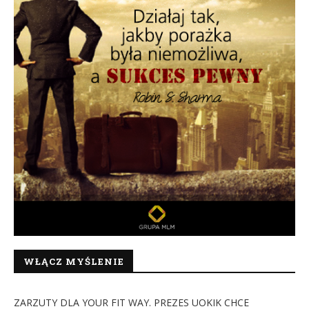
WŁĄCZ MYŚLENIE
ZARZUTY DLA YOUR FIT WAY. PREZES UOKIK CHCE