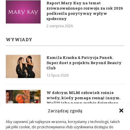
Raport Mary Kay na temat
zrównoważonego rozwoju za rok 2026
podkreśla pozytywny wpływ
społeczny
2 sierpnia 2026
WYWIADY
Kamila Kraska & Patrycja Panek.
Super duet z projektu Beyond Beauty
Club
12 lipca 2026
W dobrym MLM człowiek rośnie
wtedy, kiedy pomaga rosnąć innym.
WellU jako nowy wybór dojrzałego
lidera
Zarządzaj zgodą
2 czerwca 2026
Aby zapewnić jak najlepsze wrażenia, korzystamy z technologii, takich
jak pliki cookie, do przechowywania i/lub uzyskiwania dostępu do