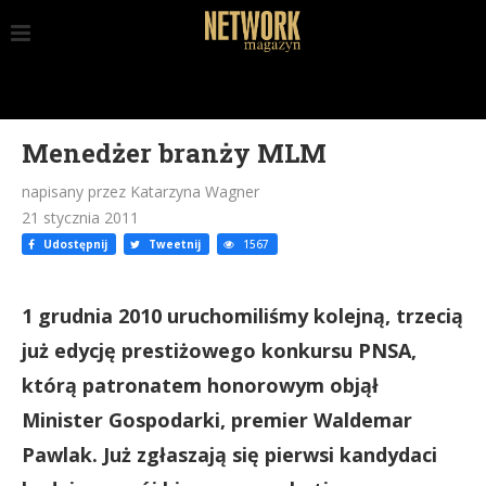
Menedżer branży MLM
napisany przez Katarzyna Wagner
21 stycznia 2011
Udostępnij
Tweetnij
1567
1 grudnia 2010 uruchomiliśmy kolejną, trzecią
już edycję prestiżowego konkursu PNSA,
którą patronatem honorowym objął
Minister Gospodarki, premier Waldemar
Pawlak. Już zgłaszają się pierwsi kandydaci