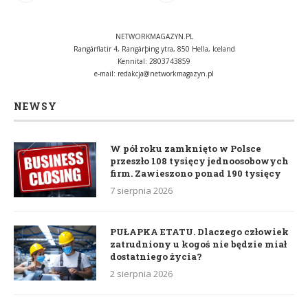
NETWORKMAGAZYN.PL
Rangárflatir 4, Rangárþing ytra, 850 Hella, Iceland
Kennital: 2803743859
e-mail:
redakcja@networkmagazyn.pl
NEWSY
W pół roku zamknięto w Polsce
przeszło 108 tysięcy jednoosobowych
firm. Zawieszono ponad 190 tysięcy
7 sierpnia 2026
PUŁAPKA ETATU. Dlaczego człowiek
zatrudniony u kogoś nie będzie miał
dostatniego życia?
2 sierpnia 2026