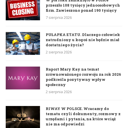
W pół roku zamknięto w Polsce
przeszło 108 tysięcy jednoosobowych
firm. Zawieszono ponad 190 tysięcy
7 sierpnia 2026
PUŁAPKA ETATU. Dlaczego człowiek
zatrudniony u kogoś nie będzie miał
dostatniego życia?
2 sierpnia 2026
Raport Mary Kay na temat
zrównoważonego rozwoju za rok 2026
podkreśla pozytywny wpływ
społeczny
2 sierpnia 2026
RIWAY W POLSCE. Wracamy do
tematu czyli dokumenty, rozmowy z
urzędami i pytania, na które wciąż
nie ma odpowiedzi