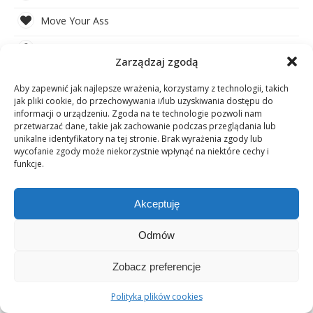
Move Your Ass
Akademia MLM
Zarządzaj zgodą
EFBA
Aby zapewnić jak najlepsze wrażenia, korzystamy z technologii, takich
jak pliki cookie, do przechowywania i/lub uzyskiwania dostępu do
Network TV
informacji o urządzeniu. Zgoda na te technologie pozwoli nam
przetwarzać dane, takie jak zachowanie podczas przeglądania lub
Podcast MLM
unikalne identyfikatory na tej stronie. Brak wyrażenia zgody lub
wycofanie zgody może niekorzystnie wpłynąć na niektóre cechy i
Certyfikat MLM
funkcje.
Klub MLM
Akceptuję
Prace Naukowe i Dyplomowe MLM
Odmów
Wyniki Finansowe MLM
Zobacz preferencje
Polityka plików cookies
CYTAT TYGODNIA