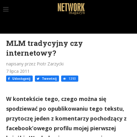
MLM tradycyjny czy
internetowy?
napisany przez Piotr Zarzycki
7 lipca 2011
Udostępnij
Tweetnij
1393
W kontekście tego, czego można się
spodziewać po opublikowaniu tego tekstu,
przytoczę jeden z komentarzy pochodzący z
facebook’owego profilu mojej pierwszej