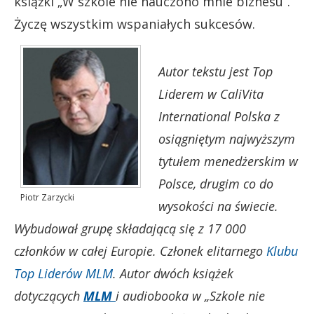
książki „W szkole nie nauczono mnie biznesu”.
Życzę wszystkim wspaniałych sukcesów.
Autor tekstu jest Top
Liderem w CaliVita
International Polska z
osiągniętym najwyższym
tytułem menedżerskim w
Polsce, drugim co do
Piotr Zarzycki
wysokości na świecie.
Wybudował grupę składającą się z 17 000
członków w całej Europie. Członek elitarnego
Klubu
Top Liderów MLM
. Autor dwóch książek
dotyczących
MLM
i audiobooka w „Szkole nie