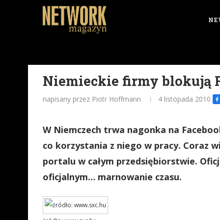
NE
Niemieckie firmy blokują
napisany przez Piotr Hoffmann
4 listopada 2010
W Niemczech trwa nagonka na Facebooka
co korzystania z niego w pracy. Coraz wi
portalu w całym przedsiębiorstwie. Ofi
oficjalnym… marnowanie czasu.