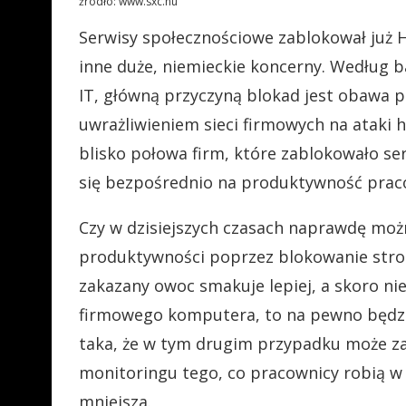
źródło: www.sxc.hu
Serwisy społecznościowe zablokował już
inne duże, niemieckie koncerny. Według ba
IT, główną przyczyną blokad jest obawa 
uwrażliwieniem sieci firmowych na ataki 
blisko połowa firm, które zablokowało ser
się bezpośrednio na produktywność prac
Czy w dzisiejszych czasach naprawdę mo
produktywności poprzez blokowanie stron
zakazany owoc smakuje lepiej, a skoro n
firmowego komputera, to na pewno będzi
taka, że w tym drugim przypadku może zaj
monitoringu tego, co pracownicy robią w c
mniejsza.