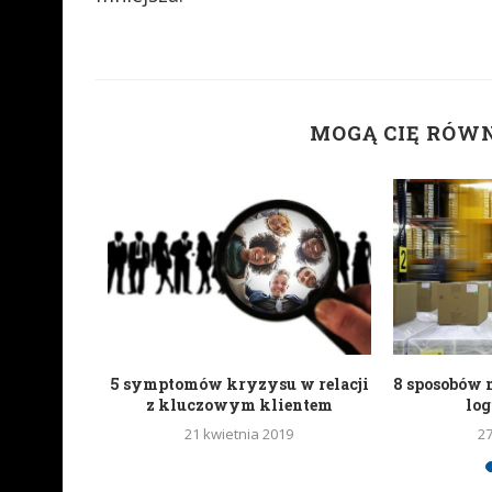
MOGĄ CIĘ RÓW
 trend w
5 symptomów kryzysu w relacji
8 sposobów 
nta
z kluczowym klientem
lo
18
21 kwietnia 2019
2