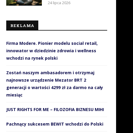
24 lipca 2026
REKLAMA
Firma Modere. Pionier modelu social retail,
innowator w dziedzinie zdrowia i wellness
wchodzi na rynek polski
Zostań naszym ambasadorem i otrzymaj
najnowsze urządzenie Mezator BRT 2
generacji o wartości 4299 zł za darmo na cały
miesiąc
zkoły zawodowe i techniczne
Klienci chcą być wyjątk
za pan brat z...
traktowani, ale…
JUST RIGHTS FOR ME – FILOZOFIA BIZNESU MIHI
3 grudnia 2018
26 października 2018
Pachnący sukcesem BEWIT wchodzi do Polski