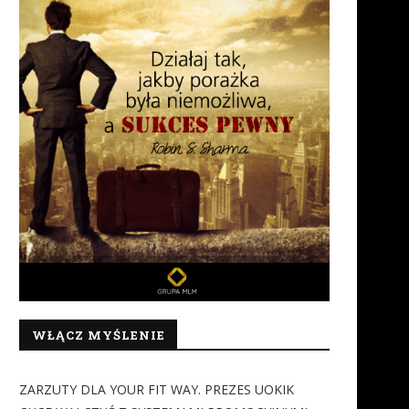
WŁĄCZ MYŚLENIE
ZARZUTY DLA YOUR FIT WAY. PREZES UOKIK