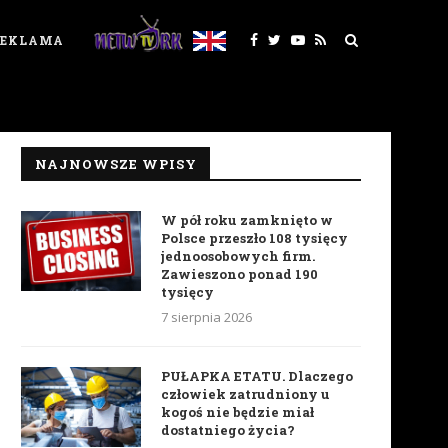
REKLAMA
NAJNOWSZE WPISY
W pół roku zamknięto w
Polsce przeszło 108 tysięcy
jednoosobowych firm.
Zawieszono ponad 190
tysięcy
7 sierpnia 2026
PUŁAPKA ETATU. Dlaczego
człowiek zatrudniony u
kogoś nie będzie miał
dostatniego życia?