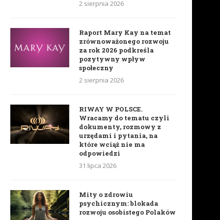
2 sierpnia 2026
Raport Mary Kay na temat
zrównoważonego rozwoju
za rok 2026 podkreśla
pozytywny wpływ
społeczny
2 sierpnia 2026
RIWAY W POLSCE.
Wracamy do tematu czyli
dokumenty, rozmowy z
urzędami i pytania, na
które wciąż nie ma
odpowiedzi
31 lipca 2026
Mity o zdrowiu
psychicznym: blokada
rozwoju osobistego Polaków