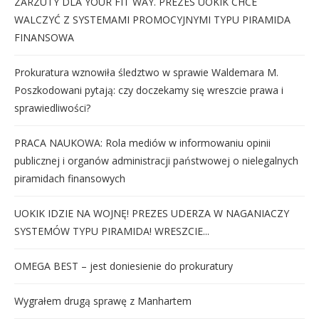
ZARZUTY DLA YOUR FIT WAY. PREZES UOKIK CHCE
WALCZYĆ Z SYSTEMAMI PROMOCYJNYMI TYPU PIRAMIDA
FINANSOWA
Prokuratura wznowiła śledztwo w sprawie Waldemara M.
Poszkodowani pytają: czy doczekamy się wreszcie prawa i
sprawiedliwości?
PRACA NAUKOWA: Rola mediów w informowaniu opinii
publicznej i organów administracji państwowej o nielegalnych
piramidach finansowych
UOKIK IDZIE NA WOJNĘ! PREZES UDERZA W NAGANIACZY
SYSTEMÓW TYPU PIRAMIDA! WRESZCIE...
OMEGA BEST – jest doniesienie do prokuratury
Wygrałem drugą sprawę z Manhartem