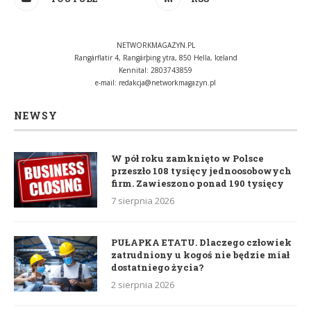
NETWORKMAGAZYN.PL
Rangárflatir 4, Rangárþing ytra, 850 Hella, Iceland
Kennital: 2803743859
e-mail:
redakcja@networkmagazyn.pl
NEWSY
W pół roku zamknięto w Polsce
przeszło 108 tysięcy jednoosobowych
firm. Zawieszono ponad 190 tysięcy
7 sierpnia 2026
PUŁAPKA ETATU. Dlaczego człowiek
zatrudniony u kogoś nie będzie miał
dostatniego życia?
2 sierpnia 2026