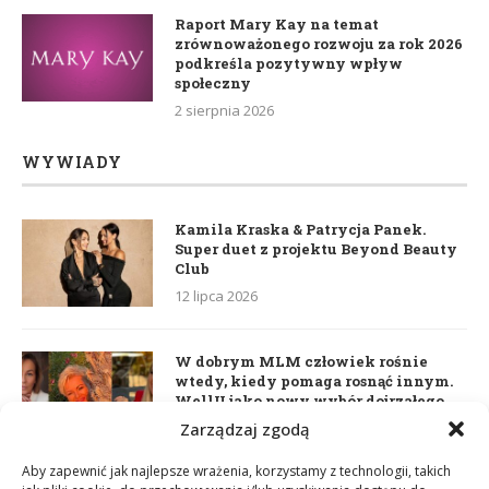
Raport Mary Kay na temat
zrównoważonego rozwoju za rok 2026
podkreśla pozytywny wpływ
społeczny
2 sierpnia 2026
WYWIADY
Kamila Kraska & Patrycja Panek.
Super duet z projektu Beyond Beauty
Club
12 lipca 2026
W dobrym MLM człowiek rośnie
wtedy, kiedy pomaga rosnąć innym.
WellU jako nowy wybór dojrzałego
lidera
Zarządzaj zgodą
2 czerwca 2026
Aby zapewnić jak najlepsze wrażenia, korzystamy z technologii, takich