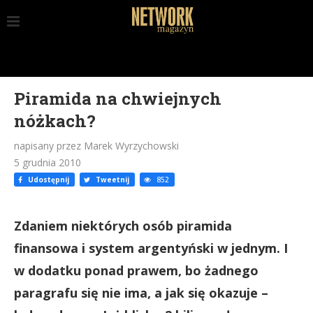
Piramida na chwiejnych
nóżkach?
napisany przez Marek Wyrzychowski
5 grudnia 2010
Udostępnij
Tweetnij
852
Zdaniem niektórych osób piramida
finansowa i system argentyński w jednym. I
w dodatku ponad prawem, bo żadnego
paragrafu się nie ima, a jak się okazuje –