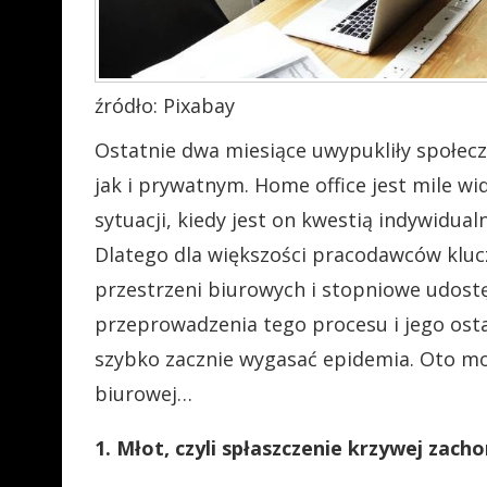
źródło: Pixabay
Ostatnie dwa miesiące uwypukliły społec
jak i prywatnym. Home office jest mile w
sytuacji, kiedy jest on kwestią indywidua
Dlatego dla większości pracodawców kluc
przestrzeni biurowych i stopniowe udos
przeprowadzenia tego procesu i jego ostat
szybko zacznie wygasać epidemia. Oto mo
biurowej…
1. Młot, czyli spłaszczenie krzywej zac