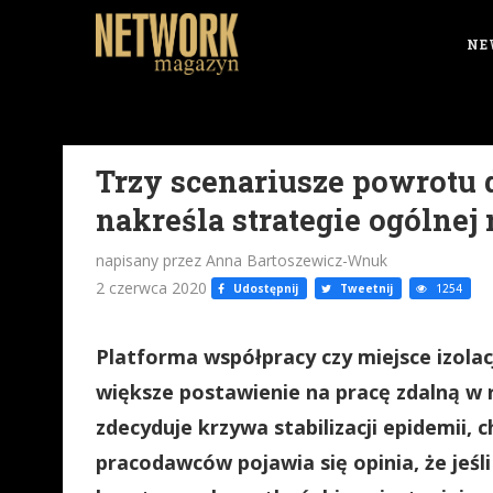
NE
Trzy scenariusze powrotu d
nakreśla strategie ogólnej 
napisany przez Anna Bartoszewicz-Wnuk
2 czerwca 2020
Udostępnij
Tweetnij
1254
Platforma współpracy czy miejsce izolac
większe postawienie na pracę zdalną w 
zdecyduje krzywa stabilizacji epidemii,
pracodawców pojawia się opinia, że jeśl