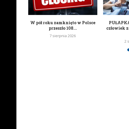
ań czyli
W pół roku zamknięto w Polsce
PUŁAPKA 
kartonowi
przeszło 108...
człowiek z
7 sierpnia 2026
2 