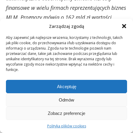
finansowe w wielu firmach reprezentujących biznes
MLM. Prognozy mówią o 162 mld zł wartości
polskiego rynku e-commerce w roku 2026. To jest
Zarządzaj zgodą
bardzo fajny, obfity tort do podziału również dla
Aby zapewnić jak najlepsze wrażenia, korzystamy z technologii, takich
jak pliki cookie, do przechowywania i/lub uzyskiwania dostępu do
firm i handlowców w sektorze sprzedaży
informacji o urządzeniu. Zgoda na te technologie pozwoli nam
przetwarzać dane, takie jak zachowanie podczas przeglądania lub
bezpośredniej i marketingu sieciowego:
unikalne identyfikatory na tej stronie. Brak wyrażenia zgody lub
wycofanie zgody może niekorzystnie wpłynąć na niektóre cechy i
„Pandemia zmieniła zachowania konsumenckie
funkcje.
Polaków. Jak wykorzystała to branża sprzedaży
Akceptuję
bezpośredniej i marketingu sieciowego?
Odmów
Zobacz preferencje
MOGĄ CIĘ RÓWNIEŻ ZAINTERESOWAĆ
Polityka plików cookies