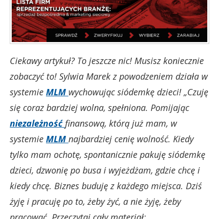
Ciekawy artykuł? To jeszcze nic! Musisz koniecznie
zobaczyć to! Sylwia Marek z powodzeniem działa w
systemie
MLM
wychowując siódemkę dzieci! „Czuję
się coraz bardziej wolna, spełniona. Pomijając
niezależność
finansową, którą już mam, w
systemie
MLM
najbardziej cenię wolność. Kiedy
tylko mam ochotę, spontanicznie pakuję siódemkę
dzieci, dzwonię po busa i wyjeżdżam, gdzie chcę i
kiedy chcę. Biznes buduję z każdego miejsca. Dziś
żyję i pracuję po to, żeby żyć, a nie żyję, żeby
pracować. Przeczytaj cały materiał: