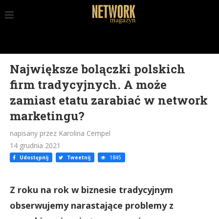
Największe bolączki polskich
firm tradycyjnych. A może
zamiast etatu zarabiać w network
marketingu?
napisany przez Karolina Cempel
14 grudnia 2021
Udostępnij
Tweetnij
1845
Z roku na rok w biznesie tradycyjnym
obserwujemy narastające problemy z