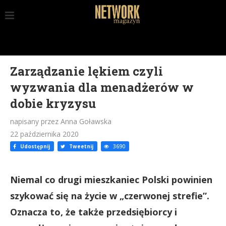
Zarządzanie lękiem czyli
wyzwania dla menadżerów w
dobie kryzysu
napisany przez Anna Goławska
22 października 2020
Udostępnij
Tweetnij
3690
Niemal co drugi mieszkaniec Polski powinien
szykować się na życie w „czerwonej strefie”.
Oznacza to, że także przedsiębiorcy i