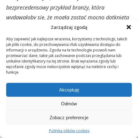
bezprecedensowy przykład branży, która
wydawałoby się, że mogła zostać mocno dotknięta
kryzysem ekonomicznym ostatnich miesięcy. Nic
Zarządzaj zgodą
bardziej mylnego. To model biznesowy, któremu
Aby zapewnić jak najlepsze wrażenia, korzystamy z technologii, takich
jak pliki cookie, do przechowywania i/lub uzyskiwania dostępu do
warto się bliżej przyjrzeć. Wcześniejsze przejście na
informacji o urządzeniu. Zgoda na te technologie pozwoli nam
przetwarzać dane, takie jak zachowanie podczas przeglądania lub
zastosowanie nowoczesnych technologii, sprawna
unikalne identyfikatory na tej stronie. Brak wyrażenia zgody lub
reorganizacja i adaptacja do nowej sytuacji
wycofanie zgody może niekorzystnie wpłynąć na niektóre cechy i
funkcje.
przyniosły zaskakujące efekty:
Akceptuję
„Polski sektor network marketingu z rekordami
w online! Komentarze liderów”
Odmów
Lawinowe redukcje zatrudnienia, które nie ominą
Zobacz preferencje
praktycznie żadnej branży, w optymistycznym
Polityka plików cookies
wariancie szacowanym przez resort rodziny, pracy i